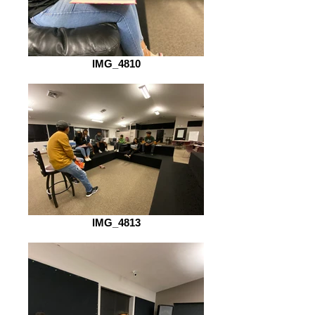
IMG_4810
IMG_4813