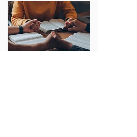
Siendo transformados
Nuestra suprema aspir
acion, es ser como
Jesús